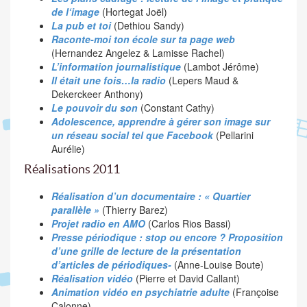
de l‘image
(Hortegat Joël)
La pub et toi
(Dethiou Sandy)
Raconte-moi ton école sur ta page web
(Hernandez Angelez & Lamisse Rachel)
L’information journalistique
(Lambot Jérôme)
Il était une fois…la radio
(Lepers Maud &
Dekerckeer Anthony)
Le pouvoir du son
(Constant Cathy)
Adolescence, apprendre à gérer son image sur
un réseau social tel que Facebook
(Pellarini
Aurélie)
Réalisations 2011
Réalisation d’un documentaire : « Quartier
parallèle »
(Thierry Barez)
Projet radio en AMO
(Carlos Rios Bassi)
Presse périodique : stop ou encore ? Proposition
d’une grille de lecture de la présentation
d’articles de périodiques-
(Anne-Louise Boute)
Réalisation vidéo
(Pierre et David Callant)
Animation vidéo en psychiatrie adulte
(Françoise
Calonne)