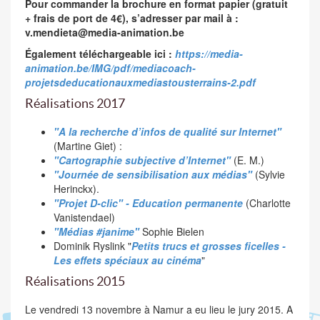
Pour commander la brochure en format papier (gratuit
+ frais de port de 4€), s’adresser par mail à :
v.mendieta@media-animation.be
Également téléchargeable ici :
https://media-
animation.be/IMG/pdf/mediacoach-
projetsdeducationauxmediastousterrains-2.pdf
Réalisations 2017
"A la recherche d’infos de qualité sur Internet"
(Martine Giet) :
"Cartographie subjective d’Internet"
(E. M.)
"Journée de sensibilisation aux médias"
(Sylvie
Herinckx).
"Projet D-clic" - Education permanente
(Charlotte
Vanistendael)
"Médias #janime"
Sophie Bielen
Dominik Ryslink "
Petits trucs et grosses ficelles -
Les effets spéciaux au cinéma
"
Réalisations 2015
Le vendredi 13 novembre à Namur a eu lieu le jury 2015. A