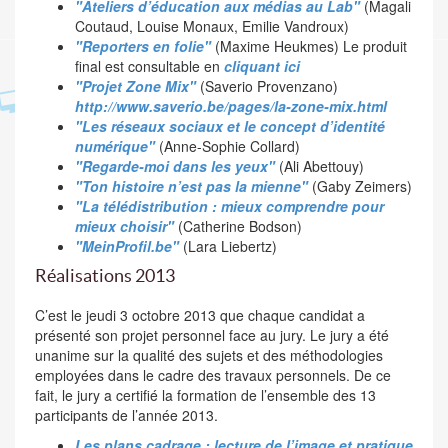
"Ateliers d’éducation aux médias au Lab"
(Magali
Coutaud, Louise Monaux, Emilie Vandroux)
"Reporters en folie"
(Maxime Heukmes) Le produit
final est consultable en
cliquant ici
"Projet Zone Mix"
(Saverio Provenzano)
http://www.saverio.be/pages/la-zone-mix.html
"Les réseaux sociaux et le concept d’identité
numérique"
(Anne-Sophie Collard)
"Regarde-moi dans les yeux"
(Ali Abettouy)
"Ton histoire n’est pas la mienne"
(Gaby Zeimers)
"La télédistribution : mieux comprendre pour
mieux choisir"
(Catherine Bodson)
"MeinProfil.be"
(Lara Liebertz)
Réalisations 2013
C’est le jeudi 3 octobre 2013 que chaque candidat a
présenté son projet personnel face au jury. Le jury a été
unanime sur la qualité des sujets et des méthodologies
employées dans le cadre des travaux personnels. De ce
fait, le jury a certifié la formation de l’ensemble des 13
participants de l’année 2013.
Les plans cadrage : lecture de l’image et pratique